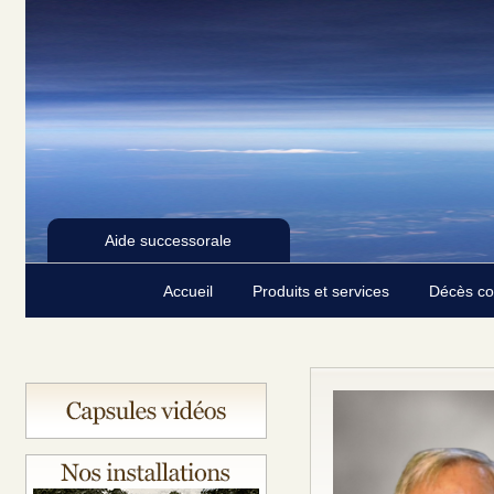
Aide successorale
Accueil
Produits et services
Décès c