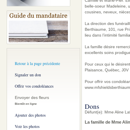
Camille et Marie-Pier. E
belle-soeur Madeleine, u
cousines, neveux, nièces
La direction des funérai
Berthiaume, 101, rue Pr
lieu dans l’intimité famil
La famille désire remerc
excellents soins prodig
Retour à la page précédente
Pour ceux qui le désire
Plaisance, Québec, J0V 
Signaler un don
Pour offrir vos condoléa
Offrir vos condoléances
www.mfshieldsberthiaum
Envoyer des fleurs
Dons
Bientôt en ligne
Défunt(e): Mme Aline La
Ajouter des photos
La famille de Mme Ali
Voir les photos