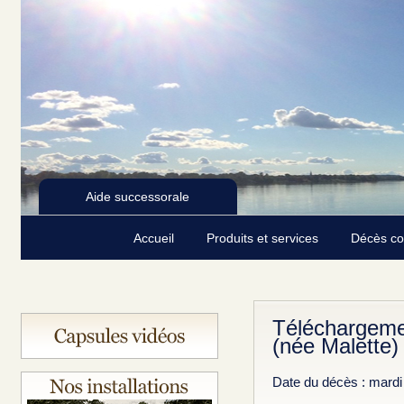
Aide successorale
Accueil
Produits et services
Décès c
Téléchargeme
(née Malette)
Date du décès : mard