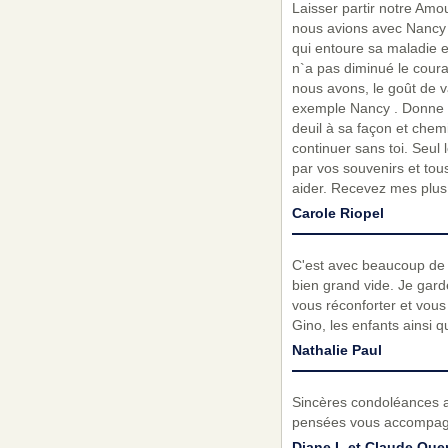
Laisser partir notre Amou
nous avions avec Nancy e
qui entoure sa maladie e
n`a pas diminué le coura
nous avons, le goût de va
exemple Nancy . Donne la
deuil à sa façon et chem
continuer sans toi. Seul 
par vos souvenirs et tou
aider. Recevez mes plus
Carole Riopel
C'est avec beaucoup de t
bien grand vide. Je gard
vous réconforter et vous 
Gino, les enfants ainsi q
Nathalie Paul
Sincères condoléances au
pensées vous accompagn
Diane L et Claude Que