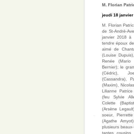
M. Florian Patri
jeudi 18 janvier
M. Florian Patri
de St-André-Ave
janvier 2018 à 
tendre époux de 
aimé de Chanta
(Louise Dupuis)
Renée (Mario 
Bernier); le gr
(Cédric), Jo
(Cassandra), Pa
(Maxim), Nicola
Lilianne Patrice
(feu Sylvie All
Colette (Bapti
(Arsène Legault
soeur, Pierrett
(Agathe Amyot)
plusieurs beaux-
tantes, cousins,