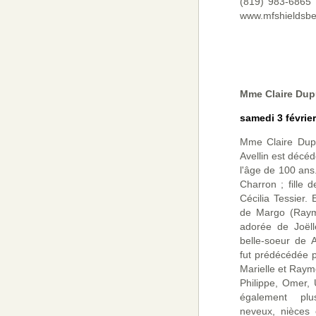
(819) 983-6865 o
www.mfshieldsbe
Mme Claire Dup
samedi 3 févrie
Mme Claire Dupu
Avellin est décéd
l'âge de 100 an
Charron ; fille 
Cécilia Tessier. 
de Margo (Raym
adorée de Joëll
belle-soeur de 
fut prédécédée 
Marielle et Raym
Philippe, Omer, U
également plus
neveux, nièces e