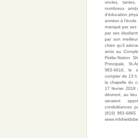
oncles, tantes
nombreux ami(e)
d'éducation phys
années à l'école d
manqué par ses c
par ses étudian
par son meilleu
chien qu'il adorai
amis au Complex
Petite-Nation S
Principale, St-
983-6616, le 
compter de 13 h
la chapelle du 
17 février 2018
désirent, au lieu
seraient app
condoléances pa
(819) 983-6865 o
www.mfshieldsbe