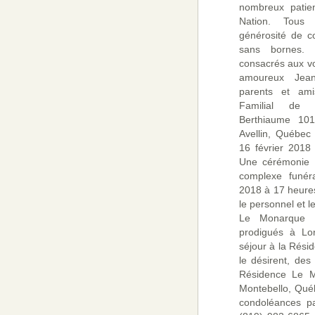
nombreux patie
Nation. Tous
générosité de 
sans bornes. 
consacrés aux v
amoureux Jean-
parents et am
Familial de l
Berthiaume 101,
Avellin, Québec
16 février 2018
Une cérémonie a
complexe funéra
2018 à 17 heures
le personnel et 
Le Monarque p
prodigués à Lo
séjour à la Résid
le désirent, des
Résidence Le M
Montebello, Québ
condoléances pa