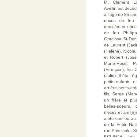
M. Clément Lou
Avellin est décéd
à l'âge de 95 an
noces de feu C
deuxièmes noces
de feu Phillip
Graciosa St-Deni
de Laurent (Jacin
(Hélène), Nicole, 
et Robert (José
Marie-Rose: Pi
(François), feu 
(Julie). Il était
petits-enfants e
arrière-petits-en
fils, Serge (Man
un frère et plu
belles-soeurs, 
nièces et ami(e)s
a été confiée au
de la Petite-Na
rue Principale, S
983-6616. Les