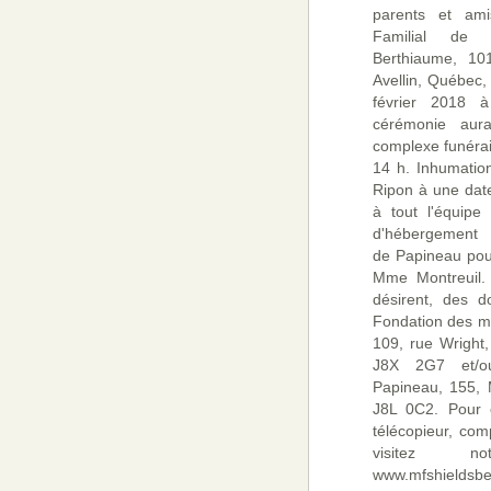
parents et am
Familial de l
Berthiaume, 101
Avellin, Québec,
février 2018
cérémonie aur
complexe funérai
14 h. Inhumatio
Ripon à une date
à tout l'équip
d'hébergement 
de Papineau pou
Mme Montreuil. 
désirent, des d
Fondation des m
109, rue Wright
J8X 2G7 et/o
Papineau, 155, 
J8L 0C2. Pour o
télécopieur, co
visitez n
www.mfshieldsbe