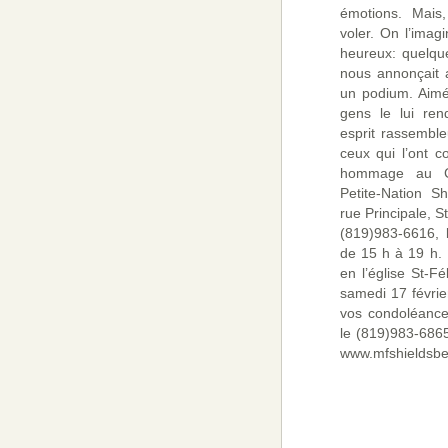
émotions. Mais,
voler. On l’imagi
heureux: quelque
nous annonçait av
un podium. Aimé
gens le lui ren
esprit rassemble
ceux qui l’ont c
hommage au C
Petite-Nation S
rue Principale, S
(819)983-6616, 
de 15 h à 19 h. L
en l’église St-Fé
samedi 17 févrie
vos condoléance
le (819)983-6865
www.mfshieldsbe