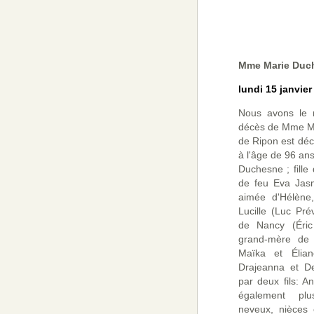
Mme Marie Duch
lundi 15 janvier
Nous avons le 
décès de Mme Ma
de Ripon est déc
à l'âge de 96 an
Duchesne ; fille 
de feu Eva Jasm
aimée d'Hélène,
Lucille (Luc Pr
de Nancy (Éric 
grand-mère de 
Maïka et Élia
Drajeanna et De
par deux fils: A
également plus
neveux, nièces e