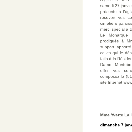
samedi 27 janvier
présente à l'ég
recevoir vos c
cimetière paroiss
merci spécial à t
Le Monarque p
prodigués à Mm
support apporté
celles qui le dé
faits à la Résid
Dame, Montebel
offrir vos con
composez le (81
site Internet ww
Mme Yvette Lali
dimanche 7 janv