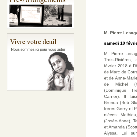
M. Pierre Lesag
samedi 10 févri
M. Pierre Lesag
Trois-Rivières
février 2018 à l
de Marc de Cotre
et de Anne-Marie 
de Michel (C
(Dominique T
Carrier). Il la
Brenda (Bob Slo
frères Gerry et P
nièces: Mathieu
(Josée-Anne), T
et Amanda (Scott)
Alyssa. Lui sur