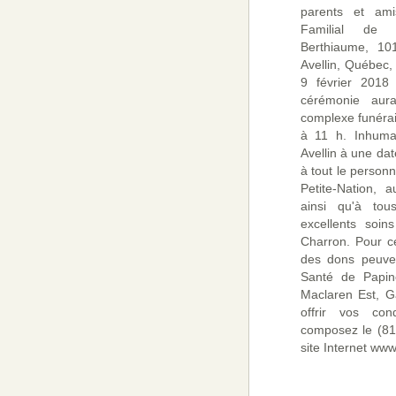
parents et am
Familial de l
Berthiaume, 101
Avellin, Québec,
9 février 201
cérémonie aur
complexe funérai
à 11 h. Inhumat
Avellin à une dat
à tout le perso
Petite-Nation, 
ainsi qu'à tou
excellents soi
Charron. Pour ce
des dons peuven
Santé de Papin
Maclaren Est, G
offrir vos con
composez le (81
site Internet ww