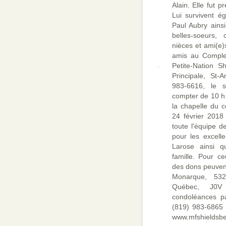
Alain. Elle fut 
Lui survivent ég
Paul Aubry ainsi
belles-soeurs, 
nièces et ami(e)s
amis au Complex
Petite-Nation S
Principale, St-
983-6616, le 
compter de 10 h
la chapelle du 
24 février 2018
toute l'équipe 
pour les excell
Larose ainsi q
famille. Pour ce
des dons peuvent
Monarque, 532
Québec, J0V
condoléances pa
(819) 983-6865 o
www.mfshieldsbe