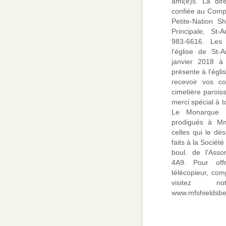
ami(e)s. La dir
confiée au Compl
Petite-Nation S
Principale, St-
983-6616. Les
l’église de St-
janvier 2018 à
présente à l'égl
recevoir vos c
cimetière paroiss
merci spécial à t
Le Monarque p
prodigués à Mm
celles qui le dé
faits à la Sociét
boul. de l'Ass
4A9. Pour off
télécopieur, co
visitez n
www.mfshieldsbe