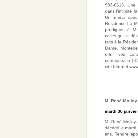
983-6616. Une 
dans l’intimité f
Un merci spéci
Résidence Le Mo
prodigués à M
celles qui le dé
faits à la Résid
Dame, Montebel
offrir vos con
composez le (81
site Internet ww
M. René Molloy
mardi 30 janvie
M. René Molloy d
décédé le mardi 
ans. Tendre épo