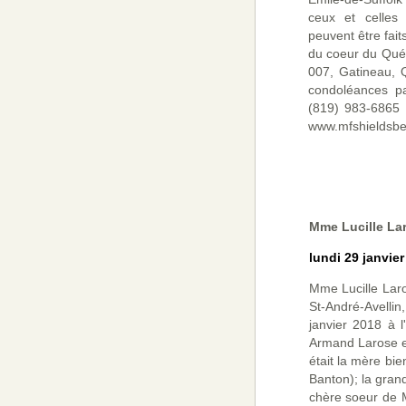
ceux et celles
peuvent être fait
du coeur du Qué
007, Gatineau, 
condoléances pa
(819) 983-6865 o
www.mfshieldsbe
Mme Lucille La
lundi 29 janvier
Mme Lucille Laro
St-André-Avelli
janvier 2018 à l
Armand Larose e
était la mère bi
Banton); la gran
chère soeur de 