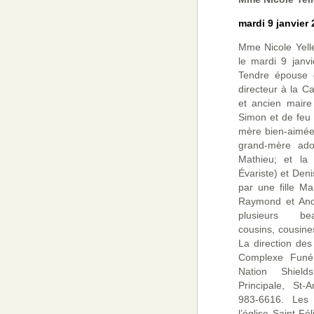
mardi 9 janvier
Mme Nicole Yell
le mardi 9 janv
Tendre épouse d
directeur à la C
et ancien maire
Simon et de feu M
mère bien-aimée 
grand-mère ado
Mathieu; et la
Évariste) et Deni
par une fille Ma
Raymond et Andr
plusieurs beau
cousins, cousine
La direction des
Complexe Funéra
Nation Shiel
Principale, St-
983-6616. Les
l’église Saint-Fé