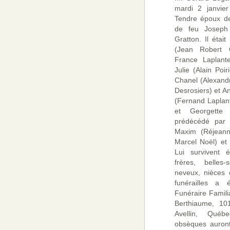
mardi 2 janvie
Tendre époux de
de feu Joseph
Gratton. Il étai
(Jean Robert C
France Laplante
Julie (Alain Poi
Chanel (Alexand
Desrosiers) et An
(Fernand Laplan
et Georgette 
prédécédé par 
Maxim (Réjeann
Marcel Noël) et
Lui survivent 
frères, belles-
neveux, nièces 
funérailles a
Funéraire Familia
Berthiaume, 101
Avellin, Qué
obsèques auront 