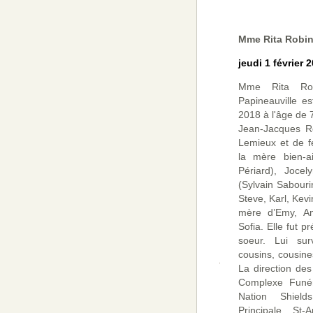
Mme Rita Robi
jeudi 1 février 
Mme Rita Ro
Papineauville es
2018 à l'âge de 
Jean-Jacques Ro
Lemieux et de fe
la mère bien-a
Périard), Jocel
(Sylvain Sabour
Steve, Karl, Kevi
mère d’Emy, A
Sofia. Elle fut 
soeur. Lui sur
cousins, cousine
La direction des
Complexe Funéra
Nation Shiel
Principale, St-