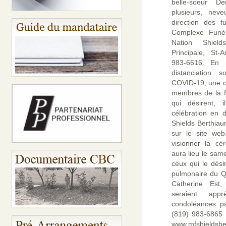
belle-soeur De
plusieurs, nev
direction des f
Complexe Funéra
Nation Shiel
Principale, St-
983-6616. En r
distanciation 
COVID-19, une c
membres de la f
qui désirent, 
célébration en 
Shields Berthia
sur le site web
visionner la cé
aura lieu le sam
ceux qui le dési
pulmonaire du Q
Catherine Est
seraient app
condoléances pa
(819) 983-6865 o
www.mfshieldsbe