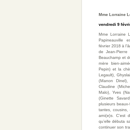
Mme Lorraine L
vendredi 9 févri
Mme Lorraine L
Papineauville 
février 2018 à l
de Jean-Pierre 
Beauchamp et de 
mère bien-aimé
Pepin) et la ch
Legault), Ghysl
(Manon Dinel),
Claudine (Miche
Malo), Yves (Na
(Ginette Savard
plusieurs beaux-f
tantes, cousins,
ami(e)s. C’est 
qu’elle débuta sa
continuer son tra