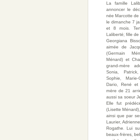
La famille Lal
annoncer le déc
née Marcotte de 
le dimanche 7 ja
et 8 mois. Te
Laliberté; fille d
Georgiana Bisso
aimée de Jacqu
(Germain Mén
Ménard) et Chan
grand-mère ad
Sonia, Patrick
Sophie, Marie-C
Dario, René et 
mère de 21 arrièr
aussi sa soeur 
Elle fut prédé
(Lisette Ménard), 
ainsi que par se
Laurier, Adrienne
Rogathe. Lui su
beaux-frères, bel