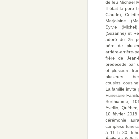
de feu Michael M
Il était le père
Claude), Colette
Marjolaine (Mau
Sylvie (Michel
(Suzanne) et Ré
adoré de 25 peti
père de plusieu
arrière-arrière-pe
frère de Jean-M
prédécédé par un
et plusieurs frè
plusieurs beau
cousins, cousine
La famille invit
Funéraire Familia
Berthiaume, 101
Avellin, Québec
10 février 201
cérémonie aur
complexe funérai
à 11 h 30. Inhu
Émile-de-Suffolk