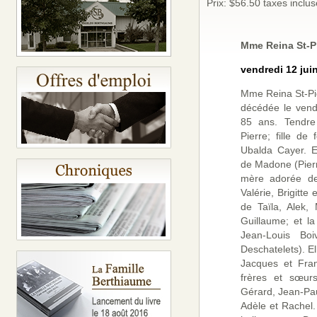
Prix: $56.50 taxes inclus
Mme Reina St-Pi
vendredi 12 jui
Mme Reina St-Pie
décédée le vend
85 ans. Tendr
Pierre; fille d
Ubalda Cayer. E
de Madone (Pierre
mère adorée de
Valérie, Brigitte
de Taïla, Alek,
Guillaume; et l
Jean-Louis Boi
Deschatelets). El
Jacques et Fran
frères et sœurs
Gérard, Jean-Pau
Adèle et Rachel.