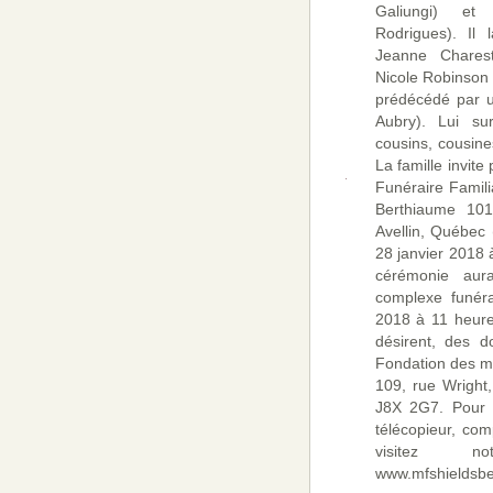
Galiungi) et
Rodrigues). Il 
Jeanne Charest
Nicole Robinson 
prédécédé par u
Aubry). Lui sur
cousins, cousine
La famille invit
Funéraire Famili
Berthiaume 101,
Avellin, Québec
28 janvier 2018
cérémonie aur
complexe funéra
2018 à 11 heures
désirent, des d
Fondation des m
109, rue Wright
J8X 2G7. Pour o
télécopieur, co
visitez n
www.mfshieldsbe