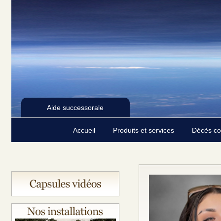
Aide successorale
Accueil
Produits et services
Décès c