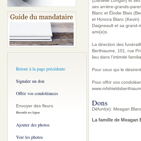
(Danielle Longtin) et s
ses arrière-grands-paren
Blanc et Élodie Blais (B
et Honora Blanc (Kevin) 
Daigneault et sa grand-m
ami(e)s.
La direction des funérai
Berthiaume, 101, rue Pr
lieu dans l’intimité famil
Retour à la page précédente
Pour ceux qui le désirent
Signaler un don
Pour offrir vos condoléa
www.mfshieldsberthiaum
Offrir vos condoléances
Dons
Envoyer des fleurs
Défunt(e): Meagan Blanc
Bientôt en ligne
La famille de Meagan 
Ajouter des photos
Voir les photos