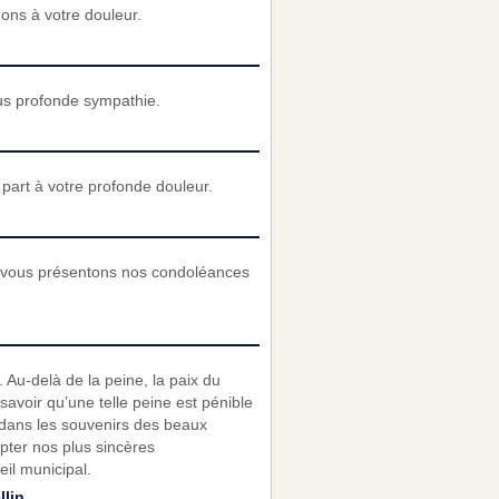
nons à votre douleur.
us profonde sympathie.
art à votre profonde douleur.
us vous présentons nos condoléances
. Au-delà de la peine, la paix du
savoir qu’une telle peine est pénible
n dans les souvenirs des beaux
pter nos plus sincères
il municipal.
llin