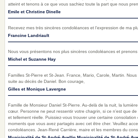
atteint et tenons à ce que vous sachiez toute la part que nous pre
Emile et Christine Dinelle
Recevez mes très sincères condoléances et l’expression de ma pl
Francine Landriault
Nous vous présentons nos plus sincères condoléances et prenons p
Michel et Suzanne Hay
Familles St-Pierre et St-Jean. France, Mario, Carole, Martin. No
suite au décès de Daniel. Bon courage,
Gilles et Monique Lavergne
Famille de Monsieur Daniel St-Pierre. Au-delà de la nuit, la lumière
cœur. Personne ne peut ressentir votre chagrin, si ce n’est que de 
et tellement réelle. Puissiez-vous trouver une certaine consolatio
moments que vous avez partagés avec cet être cher. Veuillez acce
condoléances. Jean-René Carrière, maire et les membres du conse
Municipalité de St-André-Avellin Municipalité de St-André-Ave