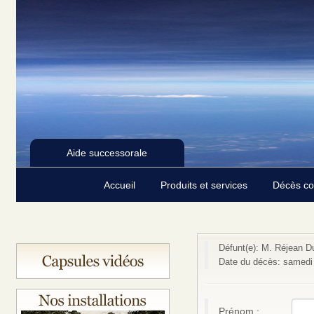
Aide successorale
Accueil
Produits et services
Décès c
Défunt(e): M. Réjean D
Date du décès: samedi
Prénom :