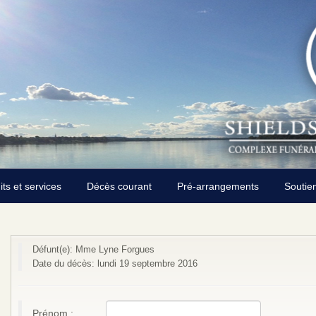
its et services
Décès courant
Pré-arrangements
Soutie
Défunt(e): Mme Lyne Forgues
Date du décès: lundi 19 septembre 2016
Prénom :