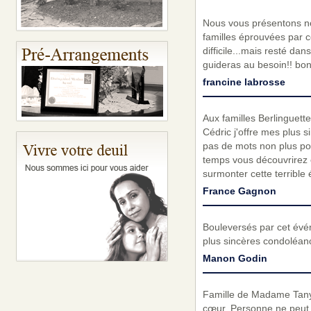
Nous vous présentons nos
familles éprouvées par c
difficile...mais resté da
guideras au besoin!! bon
francine labrosse
Aux familles Berlinguette
Cédric j'offre mes plus s
pas de mots non plus pou
temps vous découvrirez 
surmonter cette terrible
France Gagnon
Bouleversés par cet évé
plus sincères condoléanc
Manon Godin
Famille de Madame Tanya 
cœur. Personne ne peut re