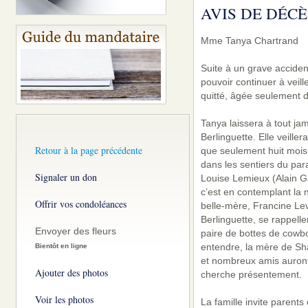
AVIS DE DÉCÈ
Mme Tanya Chartrand
Suite à un grave acciden
pouvoir continuer à veill
quitté, âgée seulement 
Tanya laissera à tout j
Berlinguette. Elle veiller
Retour à la page précédente
que seulement huit mois 
dans les sentiers du pa
Signaler un don
Louise Lemieux (Alain 
c’est en contemplant la n
Offrir vos condoléances
belle-mère, Francine Lev
Berlinguette, se rappelle
Envoyer des fleurs
paire de bottes de cowbo
entendre, la mère de Sh
Bientôt en ligne
et nombreux amis auront 
Ajouter des photos
cherche présentement.
Voir les photos
La famille invite paren