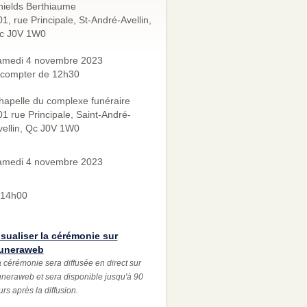
hields Berthiaume
1, rue Principale, St-André-Avellin,
c J0V 1W0
amedi 4 novembre 2023
 compter de 12h30
hapelle du complexe funéraire
01 rue Principale, Saint-André-
vellin, Qc J0V 1W0
amedi 4 novembre 2023
 14h00
isualiser la cérémonie sur
uneraweb
 cérémonie sera diffusée en direct sur
neraweb et sera disponible jusqu'à 90
urs après la diffusion.