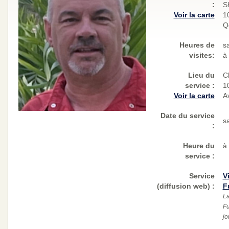
:
S
Voir la carte
10
Q
Heures de
s
visites:
à
Lieu du
C
service :
1
Voir la carte
A
Date du service
s
:
Heure du
à
service :
Service
V
(diffusion web)
:
F
La
Fu
jo