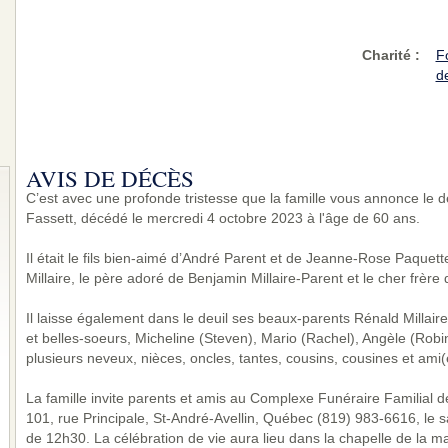
Charité
:
F
d
AVIS DE DÉCÈS
C’est avec une profonde tristesse que la famille vous annonce le 
Fassett, décédé le mercredi 4 octobre 2023 à l'âge de 60 ans.
Il était le fils bien-aimé d’André Parent et de Jeanne-Rose Paquett
Millaire, le père adoré de Benjamin Millaire-Parent et le cher frère 
Il laisse également dans le deuil ses beaux-parents Rénald Millair
et belles-soeurs, Micheline (Steven), Mario (Rachel), Angèle (Robi
plusieurs neveux, nièces, oncles, tantes, cousins, cousines et ami(
La famille invite parents et amis au Complexe Funéraire Familial d
101, rue Principale, St-André-Avellin, Québec (819) 983-6616, l
de 12h30. La célébration de vie aura lieu dans la chapelle de la m