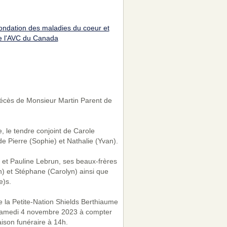
ondation des maladies du coeur et
e l'AVC du Canada
décès de Monsieur Martin Parent de
e, le tendre conjoint de Carole
de Pierre (Sophie) et Nathalie (Yvan).
e et Pauline Lebrun, ses beaux-frères
n) et Stéphane (Carolyn) ainsi que
e)s.
e la Petite-Nation Shields Berthiaume
e samedi 4 novembre 2023 à compter
aison funéraire à 14h.