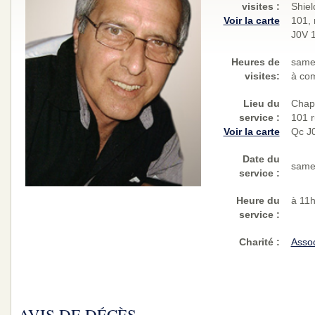
visites
:
Shiel
Voir la carte
101, 
J0V 
Heures de
same
visites:
à com
Lieu du
Chape
service :
101 r
Voir la carte
Qc J
Date du
same
service :
Heure du
à 11
service :
Charité
:
Asso
AVIS DE DÉCÈS