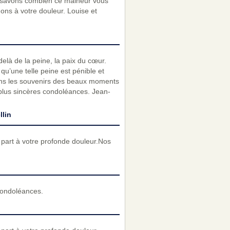
 savons combien ce malheur vous
ons à votre douleur. Louise et
delà de la peine, la paix du cœur.
qu’une telle peine est pénible et
dans les souvenirs des beaux moments
plus sincères condoléances. Jean-
llin
part à votre profonde douleur.Nos
condoléances.