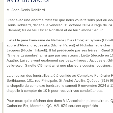
M. Jean-Denis Robillard
C’est avec une énorme tristesse que nous vous faisons part du dé
Denis Robillard, décédé le vendredi 11 octobre 2024 à l'âge de 74
Clément; fils de feu Oscar Robillard et de feu Simone Séguin.
Il était le père bien-aimé de Nathalie (Yves Colle) et Sylvain (Dor
adoré d’Alexandre, Jessika (Michel Parent) et Nickolas; et le cher 
Jacques (Nicole Thibault). Il fut prédécédé par ses frères : Rhéal 
(Ginette Essiambre) ainsi que par ses sœurs : Liette (décédé en 1
Agathe. Lui survivent également ses beaux-frères : Jacques et Gil
belle-sœur Ginette Clément ainsi que plusieurs cousins, cousines, 
La direction des funérailles a été confiée au Complexe Funéraire Fa
Berthiaume, 101, rue Principale, St-André-Avellin, Québec (819) 
la chapelle du complexe funéraire le samedi 9 novembre 2024 à 11 
chapelle à compter de 10 h pour recevoir vos condoléances.
Pour ceux qui le désirent des dons à l’Association pulmonaire du 
Catherine Est, Montréal, QC, H2L 9Z9 seraient appréciés.