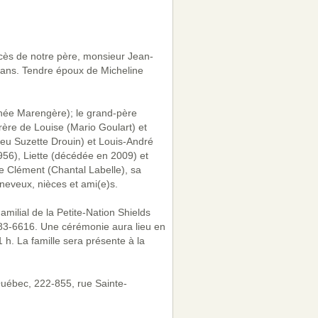
cès de notre père, monsieur Jean-
 ans. Tendre époux de Micheline
othée Marengère); le grand-père
frère de Louise (Mario Goulart) et
(feu Suzette Drouin) et Louis-André
956), Liette (décédée en 2009) et
le Clément (Chantal Labelle), sa
neveux, nièces et ami(e)s.
milial de la Petite-Nation Shields
983-6616. Une cérémonie aura lieu en
h. La famille sera présente à la
Québec, 222-855, rue Sainte-