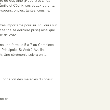
ère de Guylaine (Robert) et Linda
Émilie et Cédrik; ses beaux-parents:
-soeurs, oncles, tantes, cousins,
 très importante pour lui. Toujours sur
t fier de sa dernière prise) ainsi que
ie de vivre.
 dans une formule 5 à 7 au Complexe
 Principale, St-André-Avellin,
h. Une cérémonie suivra en la
la Fondation des maladies du coeur
ume.ca