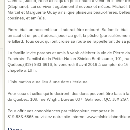
Camélia, Jacob, Rose ainsi qu'un petit-enfant à venir; et le cher fr
(Stéphane). Lui survivent également 3 neveux et nièces: Michaël, 
Marcel et Marguerite Guay ainsi que plusieurs beaux-frères, belles
cousines, et ami(e)s.
Pierre était un rassembleur. Il adorait être entouré. Sa famille était
un saut et un pet, il adorait jouer au golf, la pêche (particulièremen
le billard. Tous ceux qui ont croisé sa route se rappelleront de sa jo
La famille invite parents et amis à venir célébrer la vie de Pierre
Funéraire Familial de la Petite-Nation Shields Berthiaume, 101, rue
Québec,(819) 983-6616, le vendredi 8 avril 2016 à compter de 16 
chapelle à 19 h.
L'inhumation aura lieu à une date ultérieure.
Pour ceux et celles qui le désirent, des dons peuvent être faits à 
du Québec, 109, rue Wright, Bureau 007, Gatineau, QC, J8X 2G7.
Pour offrir vos condoléances par télécopieur, composez le
819-983-6865 ou visitez notre site Internet www.mfshieldsberthia
Dons