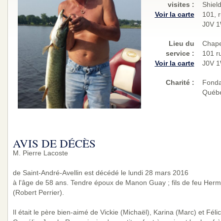
visites
:
Shiel
Voir la carte
101, r
J0V 
Lieu du
Chape
service :
101 ru
Voir la carte
J0V 
Charité
:
Fonda
Québ
AVIS DE DÉCÈS
M. Pierre Lacoste
de Saint-André-Avellin est décédé le lundi 28 mars 2016
à l'âge de 58 ans. Tendre époux de Manon Guay ; fils de feu Her
(Robert Perrier).
Il était le père bien-aimé de Vickie (Michaël), Karina (Marc) et Fél