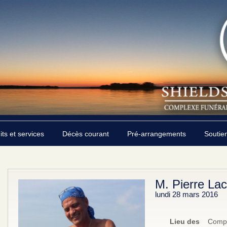
its et services
Décès courant
Pré-arrangements
Soutie
M. Pierre La
lundi 28 mars 2016
Lieu des
Compl