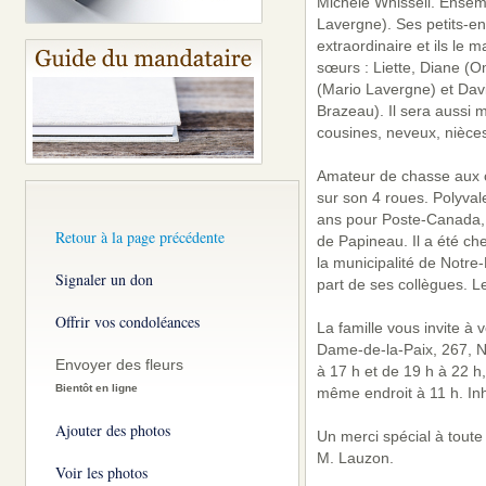
Michèle Whissell. Ensemb
Lavergne). Ses petits-enf
extraordinaire et ils le
sœurs : Liette, Diane (O
(Mario Lavergne) et Dav
Brazeau). Il sera aussi 
cousines, neveux, nièces
Amateur de chasse aux che
sur son 4 roues. Polyvalen
ans pour Poste-Canada, 
Retour à la page précédente
de Papineau. Il a été ch
la municipalité de Notre
Signaler un don
part de ses collègues. 
Offrir vos condoléances
La famille vous invite à
Dame-de-la-Paix, 267, N
Envoyer des fleurs
à 17 h et de 19 h à 22 h
Bientôt en ligne
même endroit à 11 h. Inh
Ajouter des photos
Un merci spécial à toute
M. Lauzon.
Voir les photos