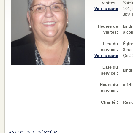
visites
:
Shiel
Voir la carte
101, 
J0V 
Heures de
lundi
visites:
à com
Lieu du
Églis
service :
8 rue
Voir la carte
Qc J
Date du
lundi
service :
Heure du
à 14
service :
Charité
:
Rési
AVIS DE DÉCÈS