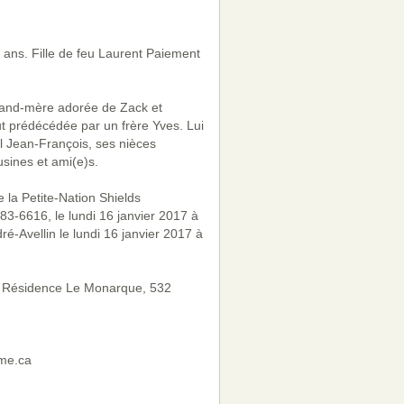
 ans. Fille de feu Laurent Paiement
grand-mère adorée de Zack et
ut prédécédée par un frère Yves. Lui
l Jean-François, ses nièces
usines et ami(e)s.
 la Petite-Nation Shields
83-6616, le lundi 16 janvier 2017 à
é-Avellin le lundi 16 janvier 2017 à
 la Résidence Le Monarque, 532
ume.ca