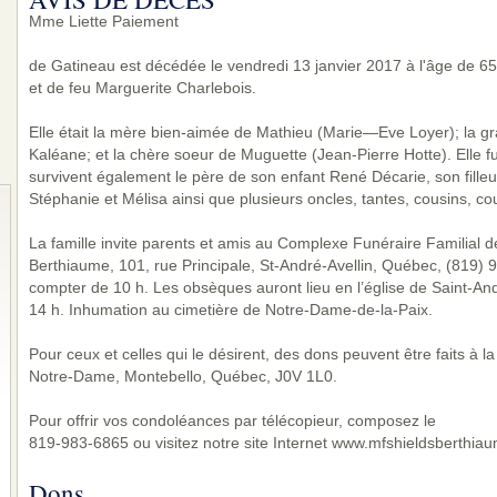
Mme Liette Paiement
de Gatineau est décédée le vendredi 13 janvier 2017 à l'âge de 65
et de feu Marguerite Charlebois.
Elle était la mère bien-aimée de Mathieu (Marie—Eve Loyer); la 
Kaléane; et la chère soeur de Muguette (Jean-Pierre Hotte). Elle f
survivent également le père de son enfant René Décarie, son filleu
Stéphanie et Mélisa ainsi que plusieurs oncles, tantes, cousins, co
La famille invite parents et amis au Complexe Funéraire Familial de
Berthiaume, 101, rue Principale, St-André-Avellin, Québec, (819) 9
compter de 10 h. Les obsèques auront lieu en l’église de Saint-Andr
14 h. Inhumation au cimetière de Notre-Dame-de-la-Paix.
Pour ceux et celles qui le désirent, des dons peuvent être faits à
Notre-Dame, Montebello, Québec, J0V 1L0.
Pour offrir vos condoléances par télécopieur, composez le
819-983-6865 ou visitez notre site Internet www.mfshieldsberthia
Dons