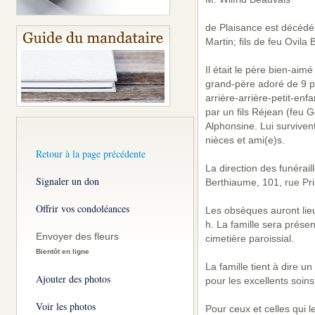
de Plaisance est décédé 
Martin; fils de feu Ovil
Il était le père bien-aim
grand-père adoré de 9 pet
arrière-arrière-petit-enf
par un fils Réjean (feu 
Alphonsine. Lui surviven
nièces et ami(e)s.
Retour à la page précédente
La direction des funérai
Signaler un don
Berthiaume, 101, rue Pri
Offrir vos condoléances
Les obsèques auront lieu
h. La famille sera prése
Envoyer des fleurs
cimetière paroissial.
Bientôt en ligne
La famille tient à dire u
Ajouter des photos
pour les excellents soin
Voir les photos
Pour ceux et celles qui 