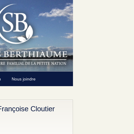
n
Nous joindre
ançoise Cloutier