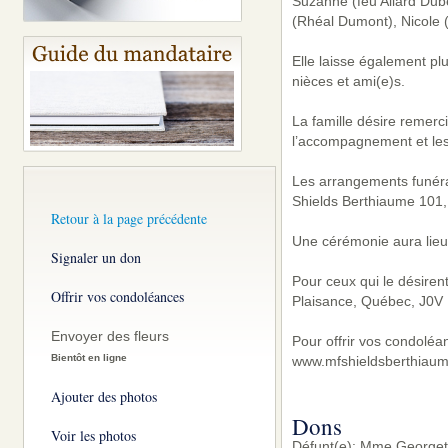
Suzanne (feu Allard Dubé
(Rhéal Dumont), Nicole (
Elle laisse également pl
nièces et ami(e)s.
La famille désire remer
l’accompagnement et les
Les arrangements funérai
Shields Berthiaume 101, 
Retour à la page précédente
Une cérémonie aura lieu à
Signaler un don
Pour ceux qui le désire
Offrir vos condoléances
Plaisance, Québec, J0V 
Envoyer des fleurs
Pour offrir vos condoléa
Bientôt en ligne
www.mfshieldsberthiaum
Ajouter des photos
Dons
Voir les photos
Défunt(e): Mme Georget