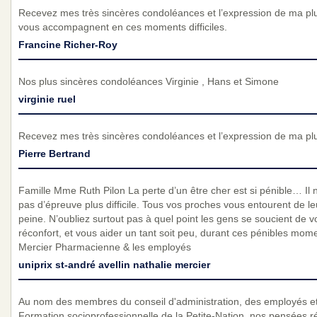
Recevez mes très sincères condoléances et l’expression de ma p
vous accompagnent en ces moments difficiles.
Francine Richer-Roy
Nos plus sincères condoléances Virginie , Hans et Simone
virginie ruel
Recevez mes très sincères condoléances et l’expression de ma pl
Pierre Bertrand
Famille Mme Ruth Pilon La perte d’un être cher est si pénible… Il n
pas d’épreuve plus difficile. Tous vos proches vous entourent de l
peine. N’oubliez surtout pas à quel point les gens se soucient de 
réconfort, et vous aider un tant soit peu, durant ces pénibles mom
Mercier Pharmacienne & les employés
uniprix st-andré avellin nathalie mercier
Au nom des membres du conseil d'administration, des employés et p
Formation socioprofessionnelle de la Petite-Nation, nos pensées 