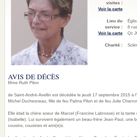
visites
:
Voir la carte
Lieu du
Églis
service :
8 rue
Voir la carte
Qc 
Charité
:
Sclé
AVIS DE DÉCÈS
Mme Ruth Pilon
de Saint-André-Avellin est décédée le jeudi 17 septembre 2015 à l
Michel Duchesneau; fille de feu Palma Pilon et de feu Julie Charro
Elle était la chère soeur de Marcel (Francine Labrosse) et la tante
(Isabelle). Lui survivent également un beau-frère Jean-Paul, une b
cousins, cousines et ami(e)s.