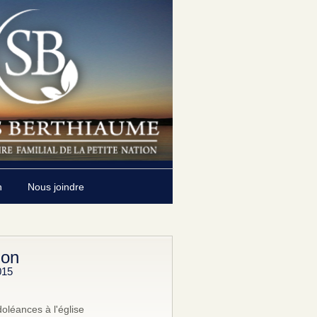
n
Nous joindre
lon
015
oléances à l'église