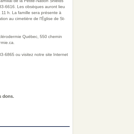
milial de la Petite-Nation Shields
983-6616. Les obsèques auront lieu
 11 h. La famille sera présente à
ion au cimetière de l'Église de St-
à Sclérodermie Québec, 550 chemin
rmie.ca.
-6865 ou visitez notre site Internet
s dons.