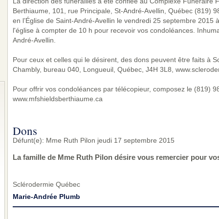
La direction des funérailles a été confiée au Complexe Funéraire Fa
Berthiaume, 101, rue Principale, St-André-Avellin, Québec (819) 
en l’Église de Saint-André-Avellin le vendredi 25 septembre 2015 à
l'église à compter de 10 h pour recevoir vos condoléances. Inhumat
André-Avellin.
Pour ceux et celles qui le désirent, des dons peuvent être faits 
Chambly, bureau 040, Longueuil, Québec, J4H 3L8, www.sclerode
Pour offrir vos condoléances par télécopieur, composez le (819) 983
www.mfshieldsberthiaume.ca
Dons
Défunt(e): Mme Ruth Pilon jeudi 17 septembre 2015
La famille de Mme Ruth Pilon désire vous remercier pour vo
Sclérodermie Québec
Marie-Andrée Plumb