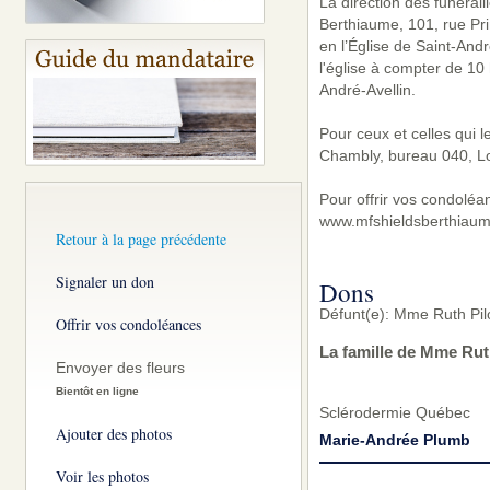
La direction des funérai
Berthiaume, 101, rue Pri
en l’Église de Saint-And
l'église à compter de 10
André-Avellin.
Pour ceux et celles qui 
Chambly, bureau 040, L
Pour offrir vos condoléa
www.mfshieldsberthiaum
Retour à la page précédente
Signaler un don
Dons
Défunt(e): Mme Ruth Pil
Offrir vos condoléances
La famille de Mme Rut
Envoyer des fleurs
Bientôt en ligne
Sclérodermie Québec
Ajouter des photos
Marie-Andrée Plumb
Voir les photos