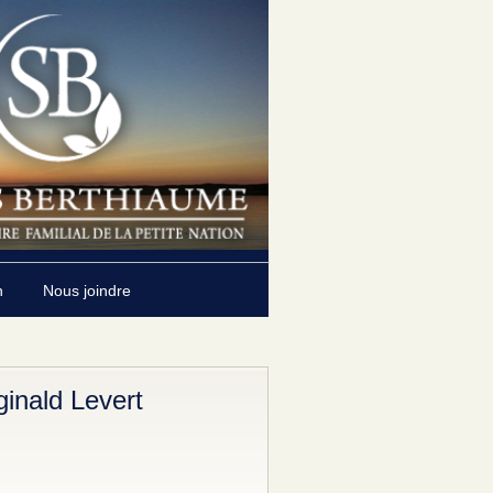
n
Nous joindre
inald Levert